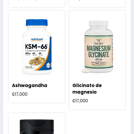
precio
precio
original
actual
era:
es:
₡15,000.
₡13,800.
Ashwagandha
Glicinato de
magnesio
₡
17,000
₡
17,000