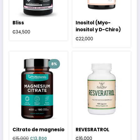
Bliss
Inositol (Myo-
inositol y D-Chiro)
₡
34,500
₡
22,000
8%
Citrato de magnesio
REVESRATROL
El
El
₡
15,000
₡
13,800
₡
16,000