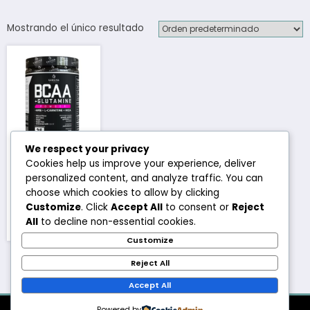
Mostrando el único resultado
We respect your privacy
Cookies help us improve your experience, deliver
BCAA´S
personalized content, and analyze traffic. You can
Sascha
choose which cookies to allow by clicking
Fitness
Customize
. Click
Accept All
to consent or
Reject
All
to decline non-essential cookies.
₡
30,500
Este
Customize
producto
Reject All
tiene
múltiples
Accept All
variantes.
Las
Powered by
Newscrunch - Revista y blog
WordPress
Tema 2026 | Funciona con